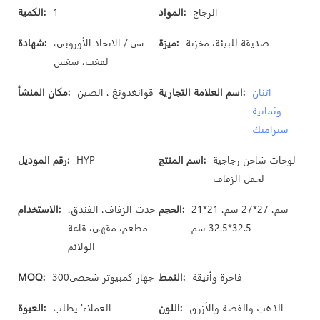
الزجاج
المواد:
1
الكمية:
صديقة للبيئة، مخزنة
ميزة:
سي / الاتحاد الأوروبي،
شهادة:
لفغب، سغس
اثنان
اسم العلامة التجارية:
قوانغدونغ ، الصين
مكان المنشأ:
وثمانية
سيراميك
لوحات شاحن زجاجية
اسم المنتج:
HYP
رقم الموديل:
لحفل الزفاف
21*21 سم، 27*27 سم،
الحجم:
حدث الزفاف، الفندق،
الاستخدام:
32.5*32.5 سم
مطعم، مقهى، قاعة
الولائم
فاخرة وأنيقة
النمط:
جهاز كمبيوتر شخصى300
MOQ:
الذهب والفضة والأزرق
اللون:
العملاء' يطلب
العبوة: