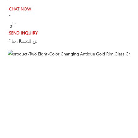
"
"
 أو "