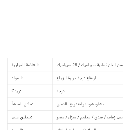
هوسن اثنان ثمانية سيراميك / 28 سيراميك
العلامة التجارية:
ارتفاع درجة حرارة الزجاج
المواد:
درجة
Gريد:
تشاوتشو، قوانغدونغ، الصين
مكان المنشأ:
حفل زفاف / فندق / مطعم / منزل / متجر
تنطبق على:
السائبة/وفقا لمتطلباتك
العبوة: