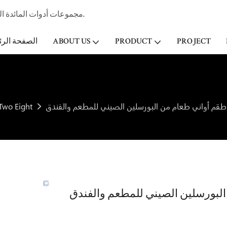
مجموعات أدوات المائدة الخزفية المهنية الصانع وتاجر الجملة لفندق ستار & مطعم منذ عام 1998.
PROJECT
PRODUCT
ABOUT US
الصفحة الرئ
طقم أواني طعام من البورسلين الصيني للمطعم والفندق
Two Eight
لبورسلين الصيني للمطعم والفندق