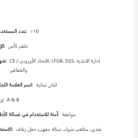
>10
عدد المستخدمين:
طقم كأس
الإنتاج:
CE / الاتحاد الأوروبي، LFGB، SGS، ادارة الاغذية
شهادة:
والعقاقير
اثنان ثمانية
اسم العلامة التجارية:
A & B
Gريد:
موافقة
آمنة للاستخدام في غسالة الأطباق:
فندق، مطعم، شواء، صالة مقهى، حفل زفاف
الاستخدام: