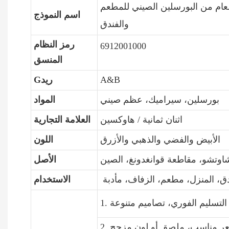
ام من البورسلين الصيني للمطعم
اسم النموذج
والفندق
رمز النظام
6912001000
المنسق
A&B
Gريد
بورسلين، سيراميك، عظم صيني
المواد
اثنان ثمانية / هاوكسين
العلامة التجارية
الأبيض والفضي والذهبي والأزرق
اللون
اوتشو، مقاطعة قوانغدونغ، الصين
الأصل
دق، المنزل، مطعم، الزفاف، مأدبة
الاستخدام