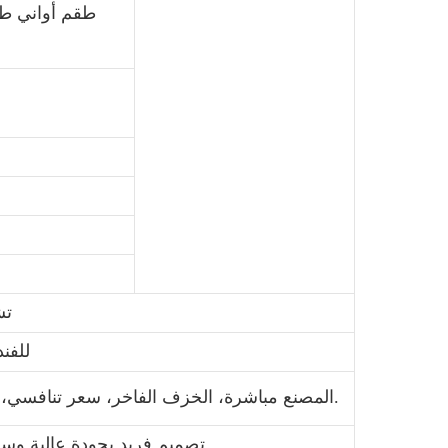
طقم أواني طع
تش
للفن
1. المصنع مباشرة، الخزف الفاخر، سعر تنافسي، التسليم الفوري، تصاميم متنوعة.
2. تصميم فريد بجودة عالية وسعر مناسب، ملصق أو لون مزجج.