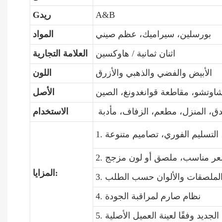
A&B
Gريد
بورسلين، سيراميك، عظم صيني
المواد
اثنان ثمانية / هاوكسين
العلامة التجارية
الأبيض والفضي والذهبي والأزرق
اللون
اوتشو، مقاطعة قوانغدونغ، الصين
الأصل
دق، المنزل، مطعم، الزفاف، مأدبة
الاستخدام
المزايا:
4. نظام صارم لمراقبة الجودة
5. التشكيل: يمكننا فتح قالب طقم العشاء الجديد وفقًا لعينة العميل الأصلية