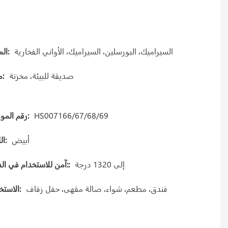
السيراميك، البورسلين، السيراميك، الأواني الفخارية
المواد:
صديقة للبيئة، مخزنة
ميزة:
HS007166/67/68/69
رقم الموديل:
أبيض
اللون:
إلى 1320 درجة
آمن للاستخدام في الفرن::
فندق، مطعم، شواء، صالة مقهى، حفل زفاف
الاستخدام: