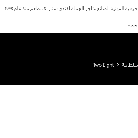
يسية
Two Eight