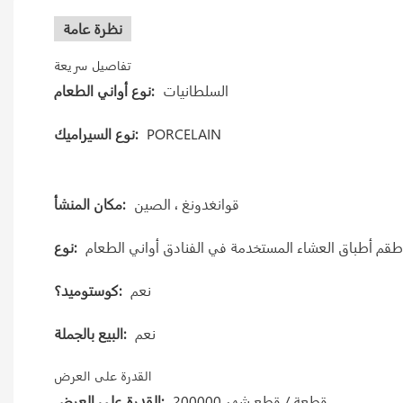
نظرة عامة
تفاصيل سريعة
السلطانيات
نوع أواني الطعام:
PORCELAIN
نوع السيراميك:
قوانغدونغ ، الصين
مكان المنشأ:
طقم أطباق العشاء المستخدمة في الفنادق أواني الطعام
نوع:
نعم
كوستوميد؟:
نعم
البيع بالجملة:
القدرة على العرض
200000 قطعة / قطع شهر
القدرة على العرض: