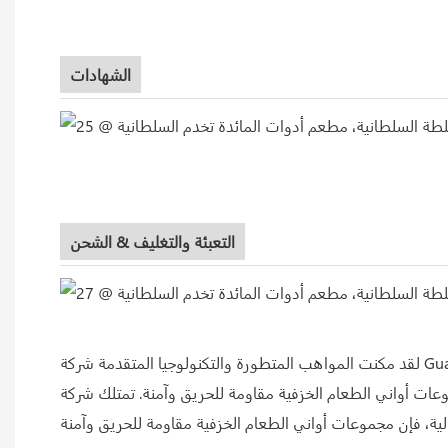
الشهادات
التعبئة والتغليف & الشحن
لقد مكنت المواهب المتطورة والتكنولوجيا المتقدمة شركة Guangdong Hosen Two Eight Ceramics Co.، Ltd من الوصول إلى المستوى الرائد في الصناعة. مع خلط الطين الفائق معًا، وكذلك من
 للحريق وآمنة. تمتلك شركة Guangdong Hosen Two Eight Ceramics Co.,Ltd أموالاً وفيرة وقوى عاملة علمية قوية. مع