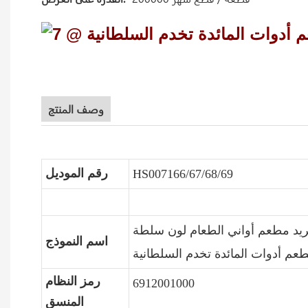
وصف المنتج
رقم الموديل
HS007166/67/68/69
يد مطعم أواني الطعام لون سلطة
اسم النموذج
رمز النظام
6912001000
المنسق