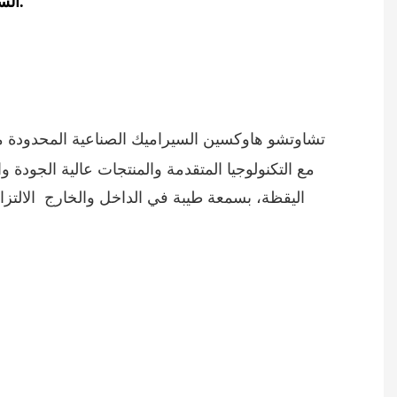
2. السيراميك حسب الطلب: يمكن إنتاج أي أواني طعام ذات أشكال خاصة وفقًا للعينة الأصلية والرسومات الفنية للعميل.
اليقظة، بسمعة طيبة في الداخل والخارج
الالتزا