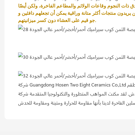
ن يريدون منتجات أكثر متانة وراقية يمكن أن تجعلهم دافئين و
جو قيم على العشاء دون كسر ميزانيتهم.
شركة Guangdong Hosen Two Eight Ceramics Co.,Ltd قادرة على تطوير وتصميم مجموعات أواني الطعام الخزفية وفقًا للنماذج أو الرسومات أو معلمات الأداء المقدمة من العملاء. تتميز أطقم
رة والتكنولوجيا المتقدمة شركة Guangdong Hosen Two Eight Ceramics Co.، Ltd من الوصول إلى