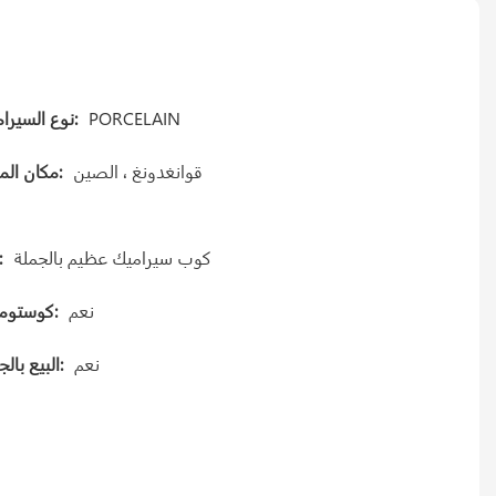
PORCELAIN
نوع السيراميك:
قوانغدونغ ، الصين
مكان المنشأ:
كوب سيراميك عظيم بالجملة
نوع
نعم
كوستوميد؟:
نعم
البيع بالجملة: