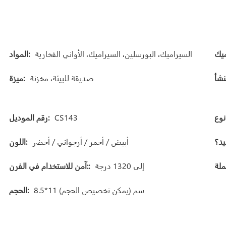
السيراميك، البورسلين، السيراميك، الأواني الفخارية
المواد:
صديقة للبيئة، مخزنة
ميزة:
:
CS143
رقم الموديل:
أبيض / أحمر / أرجواني / أخضر
اللون:
إلى 1320 درجة
آمن للاستخدام في الفرن::
8.5*11 سم (يمكن تخصيص الحجم)
الحجم: