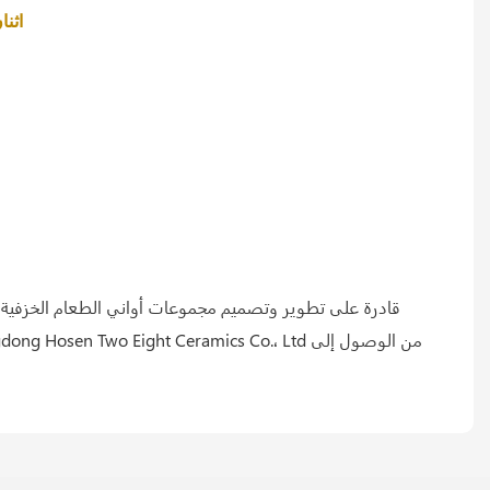
اثنان وثمانية من أدوات الفنادق المصنوعة من السيراميك، ليس فقط للفنادق ذات النجوم وقاعات الولائم والمطاعم الفاخرة، ولكن أيضًا