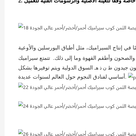
وكسين السيراميك الصناعية المحدودة متخصصة في تصنيع بورسلين الفنادق، والتي تتمتع بخبرة 16 عامًا في إنتاج السيراميك، مثل أطباق البورسلين والأوعية
والصحون وأطقم القهوة وما إلى ذلك.
تتمتع سيراميك Haoxin كعلامة تجارية محلية في مقاطعة Guangdong، مع التكنولوجيا المتقدمة والمنتجات عالية الجودة والخدمة
ئعون جيدون
السوق الدولية ويتم توفيرها بشكل
ط
ن
ذ
هـ
أساسي لفنادق النجوم حول العالم لسنوات عديدة.