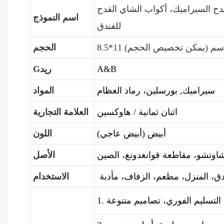
لقدح السيراميك، أكواب الشاي القدح
اسم النموذج
للفندق
8.5*11 سم (يمكن تخصيص الحجم)
الحجم
A&B
Gريد
سيراميك, بورسلين، رماد العظام
المواد
اثنان ثمانية / هاوكسين
العلامة التجارية
أبيض (أبيض عاجي)
اللون
اوتشو، مقاطعة قوانغدونغ، الصين
الأصل
دق، المنزل، مطعم، الزفاف، مأدبة
الاستخدام