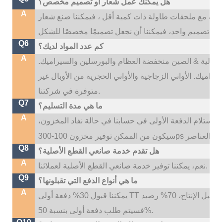
هل يمكنك عمل شعار أو تصميم مخصص؟
A
، إذا كانت اللوحات الرئيسية أكثر من 500 قطعة مع ملحقات طاولة ذات كمية أقل ، فيمكننا صنع شعار
Q6
كم عدد المواد لديك؟
A
نا: عالية & الصين منخفضة العظام والبورسلين والسيراميك.
راميك. الأواني الزجاجية والأواني الحجرية من الأوبال غير
متوفرة في شركتنا.
Q7
ما هي مدة التسليم؟
A
ون وقت التسليم لدينا هو 35 ~ 45 يومًا بعد استلام الدفعة الأولى في حسابنا في حالة نفاد المخزون،
Q8
هل تقدم خدمة صانعي القطع الأصلية؟
A
نعم، يمكننا توفير خدمة صانعي القطع الأصلية لعملائنا.
Q9
ما هي أنواع الدفع التي تقبلونها؟
A
يمكننا قبول 30% دفعة أولى TT قبل الإنتاج، 70% رصيد TT قبل التسليم؛ إذا كنت بحاجة إلى شعار مخصص،
فسيتم طلب دفعة أولى بنسبة 50%.