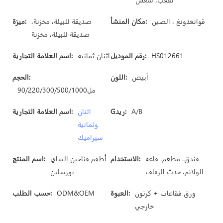
قوانغدونغ ، الصين
مكان المنشأ:
صديقة للبيئة، مخزنة،
ميزة:
صديقة للبيئة، مخزنة
HS012661
رقم الموديل:
اثنان ثمانية
اسم العلامة التجارية:
أبيض
اللون:
الحجم:
مل90/220/300/500/1000
A/B
Gريد:
اثنان
اسم العلامة التجارية:
وثمانية
سيراميك
فندق، مطعم، قاعة
الاستخدام:
أطقم فناجين الشاي
اسم المنتج:
الولائم، حدث الزفاف
بورسلين
ورق فقاعات + كرتون
العبوة:
ODM&OEM
حسب الطلب:
خارجي