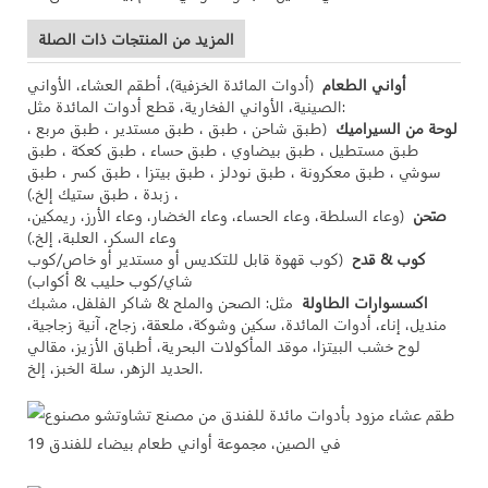
المزيد من المنتجات ذات الصلة
أواني الطعام
(أدوات المائدة الخزفية)، أطقم العشاء، الأواني
الصينية، الأواني الفخارية، قطع أدوات المائدة مثل:
لوحة من السيراميك
(طبق شاحن ، طبق ، طبق مستدير ، طبق مربع ،
طبق مستطيل ، طبق بيضاوي ، طبق حساء ، طبق كعكة ، طبق
سوشي ، طبق معكرونة ، طبق نودلز ، طبق بيتزا ، طبق كسر ، طبق
زبدة ، طبق ستيك إلخ.) ،
صَحن
(وعاء السلطة، وعاء الحساء، وعاء الخضار، وعاء الأرز، ريمكين،
وعاء السكر، العلبة، إلخ.)
كوب & قدح
(كوب قهوة قابل للتكديس أو مستدير أو خاص/كوب
شاي/كوب حليب & أكواب)
اكسسوارات الطاولة
مثل: الصحن والملح & شاكر الفلفل، مشبك
منديل، إناء، أدوات المائدة، سكين وشوكة، ملعقة، زجاج، آنية زجاجية،
لوح خشب البيتزا، موقد المأكولات البحرية، أطباق الأزيز، مقالي
الحديد الزهر، سلة الخبز، إلخ.