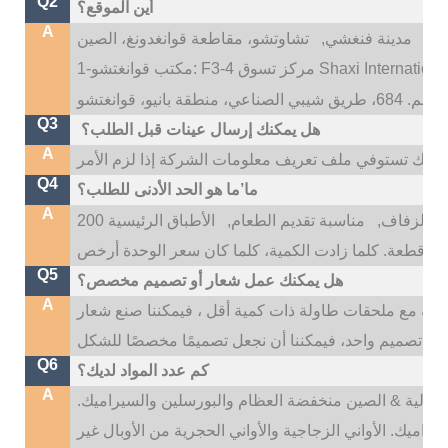
Q2
أين الموقع؟
A
تو،
مدينة فنغشي,
Q3
هل يمكنك إرسال عينات قبل الطلب؟
A
Q4
ما’ما هو الحد الأدنى للطلب؟
A
 الزفاف,
مناسبة تقديم الطعام,
الأطباق الرئيسية 200
Q5
هل يمكنك عمل شعار أو تصميم مخصص؟
A
، إذا كانت اللوحات الرئيسية أكثر من 500 قطعة مع ملحقات طاولة ذات كمية أقل ، فيمكننا صنع شعار
Q6
كم عدد المواد لديك؟
A
نا: عالية & الصين منخفضة العظام والبورسلين والسيراميك.
راميك. الأواني الزجاجية والأواني الحجرية من الأوبال غير