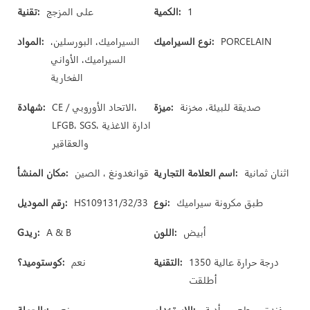
1
الكمية:
على المزجج
تقنية:
PORCELAIN
نوع السيراميك:
السيراميك، البورسلين،
المواد:
السيراميك، الأواني
الفخارية
صديقة للبيئة، مخزنة
ميزة:
CE / الاتحاد الأوروبي،
شهادة:
LFGB، SGS، ادارة الاغذية
والعقاقير
اثنان ثمانية
اسم العلامة التجارية:
قوانغدونغ ، الصين
مكان المنشأ:
طبق مكرونة سيراميك
نوع:
HS109131/32/33
رقم الموديل:
أبيض
اللون:
A & B
Gريد:
1350 درجة حرارة عالية
التقنية:
نعم
كوستوميد؟:
أطلقت
فندق، مطعم، مأدبة،
الاستخدام:
نعم
بالجملة: