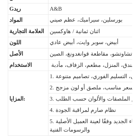
A&B
Gريد
بورسلين، سيراميك، عظم صيني
المواد
اثنان ثمانية / هاوكسين
العلامة التجارية
أبيض، سوبر وايت، أبيض عادي
اللون
تشاوتشو، مقاطعة قوانغدونغ، الصين
الأصل
للفندق، المنزل، مطعم، الزفاف، مأدبة
الاستخدام
المزايا:
4. نظام صارم لمراقبة الجودة
5. التشكيل: يمكننا فتح قالب طقم العشاء الجديد وفقًا لعينة العميل الأصلية
والرسومات الفنية