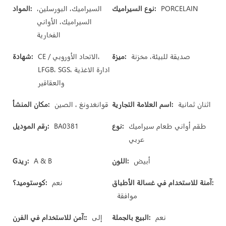
PORCELAIN
نوع السيراميك:
السيراميك، البورسلين،
المواد:
السيراميك، الأواني
الفخارية
صديقة للبيئة، مخزنة
ميزة:
CE / الاتحاد الأوروبي،
شهادة:
LFGB، SGS، ادارة الاغذية
والعقاقير
اثنان ثمانية
اسم العلامة التجارية:
قوانغدونغ ، الصين
مكان المنشأ:
طقم أواني طعام سيراميك
نوع:
BA0381
رقم الموديل:
عربي
أبيض
اللون:
A & B
Gريد:
آمنة للاستخدام في غسالة الأطباق:
نعم
كوستوميد؟:
موافقة
نعم
البيع بالجملة:
إلى
آمن للاستخدام في الفرن::