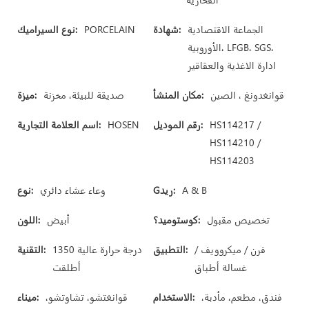
الجماعة الاقتصادية
شهادة:
PORCELAIN
نوع السيراميك:
الأوروبية، LFGB، SGS،
ادارة الاغذية والعقاقير
قوانغدونغ ، الصين
مكان المنشأ:
صديقة للبيئة، مخزنة
ميزة:
HS114217 /
رقم الموديل:
HOSEN
اسم العلامة التجارية:
HS114210 /
HS114203
A & B
Gريد:
وعاء عشاء دائري
نوع:
تخصيص مقبول
كوستوميد؟:
أبيض
اللون:
فرن / ميكروويف /
التطبيق:
1350 درجة حرارة عالية
التقنية:
غسالة أطباق
أطلقت
فندق، مطعم، مأدبة،
الاستخدام:
قوانغتشو، تشاوتشو،
ميناء: