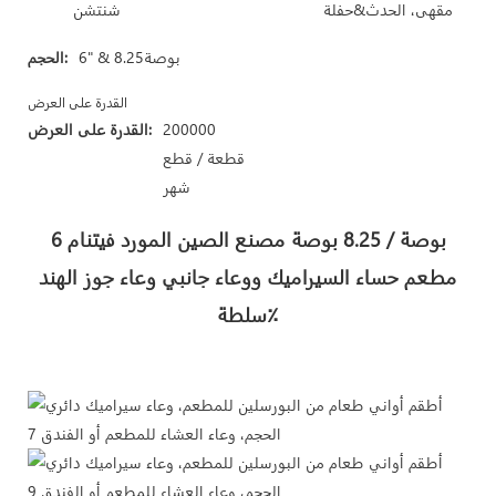
مقهى، الحدث&حفلة
شنتشن
6" & بوصة8.25
الحجم:
القدرة على العرض
200000
القدرة على العرض:
قطعة / قطع
شهر
6 بوصة / 8.25 بوصة مصنع الصين المورد فيتنام
مطعم حساء السيراميك ووعاء جانبي وعاء جوز الهند
سلطة٪