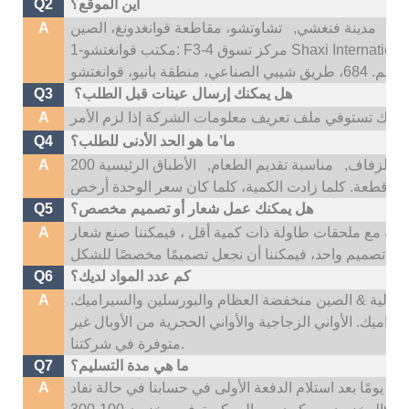
أين الموقع؟
Q2
تو،
مدينة فنغشي,
A
هل يمكنك إرسال عينات قبل الطلب؟
Q3
A
ما’ما هو الحد الأدنى للطلب؟
Q4
 الزفاف,
مناسبة تقديم الطعام,
الأطباق الرئيسية 200
A
هل يمكنك عمل شعار أو تصميم مخصص؟
Q5
، إذا كانت اللوحات الرئيسية أكثر من 500 قطعة مع ملحقات طاولة ذات كمية أقل ، فيمكننا صنع شعار
A
كم عدد المواد لديك؟
Q6
نا: عالية & الصين منخفضة العظام والبورسلين والسيراميك.
A
راميك. الأواني الزجاجية والأواني الحجرية من الأوبال غير
متوفرة في شركتنا.
ما هي مدة التسليم؟
Q7
عادةً ما يكون وقت التسليم لدينا هو 35 ~ 45 يومًا بعد استلام الدفعة الأولى في حسابنا في حالة نفاد
A