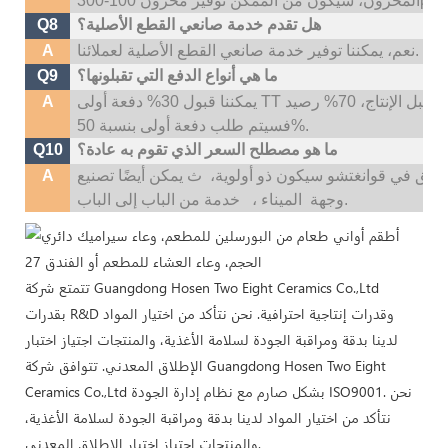
هل تقدم خدمة صانعي القطع الأصلية؟
Q8
نعم، يمكننا توفير خدمة صانعي القطع الأصلية لعملائنا.
A
ما هي أنواع الدفع التي تقبلونها؟
Q9
يمكننا قبول 30% دفعة أولى TT قبل الإنتاج، 70% رصيد TT قبل التسليم؛ إذا كنت بحاجة إلى شعار مخصص،
A
فسيتم طلب دفعة أولى بنسبة 50%.
ما هو مصطلح السعر الذي تقوم به عادة؟
Q10
سابق في قوانغتشو سيكون ذو أولوية،
ث
A
خدمة من الباب إلى الباب.
وجهة
الميناء ،
تتمتع شركة Guangdong Hosen Two Eight Ceramics Co.,Ltd
بقدرات R&D وقدرات إنتاجية احترافية. نحن نتأكد من اختيار المواد
لدينا بدقة ومراقبة الجودة لسلامة الأغذية، والمنتجات اجتياز اختبار
الإطلاق المعدني. تتوافق شركة Guangdong Hosen Two Eight
Ceramics Co.,Ltd بشكل صارم مع نظام إدارة الجودة ISO9001. نحن
نتأكد من اختيار المواد لدينا بدقة ومراقبة الجودة لسلامة الأغذية،
والمنتجات اجتياز اختبار الإطلاق المعدني.