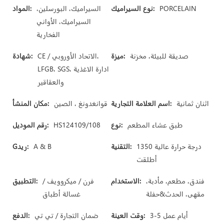
PORCELAIN
نوع السيراميك:
السيراميك، البورسلين،
المواد:
السيراميك، الأواني
الفخارية
صديقة للبيئة، مخزنة
ميزة:
CE / الاتحاد الأوروبي،
شهادة:
LFGB، SGS، ادارة الاغذية
والعقاقير
اثنان ثمانية
اسم العلامة التجارية:
قوانغدونغ ، الصين
مكان المنشأ:
طبق عشاء المطعم
نوع:
HS124109/108
رقم الموديل:
1350 درجة حرارة عالية
التقنية:
A & B
Gريد:
أطلقت
فندق، مطعم، مأدبة،
الاستخدام:
فرن / ميكروويف /
التطبيق:
مقهى، الحدث&حفلة
غسالة أطباق
3-5 أيام عمل
وقت العينة:
ضمان التجارة / تي تي
الدفع: