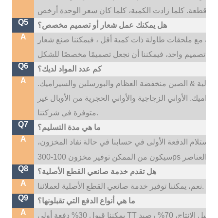
Q5
هل يمكنك عمل شعار أو تصميم مخصص؟
A
، إذا كانت اللوحات الرئيسية أكثر من 500 قطعة مع ملحقات طاولة ذات كمية أقل ، فيمكننا صنع شعار
Q6
كم عدد المواد لديك؟
A
نا: عالية & الصين منخفضة العظام والبورسلين والسيراميك.
راميك. الأواني الزجاجية والأواني الحجرية من الأوبال غير
متوفرة في شركتنا.
Q7
ما هي مدة التسليم؟
A
ون وقت التسليم لدينا هو 35 ~ 45 يومًا بعد استلام الدفعة الأولى في حسابنا في حالة نفاد المخزون،
Q8
هل تقدم خدمة صانعي القطع الأصلية؟
A
نعم، يمكننا توفير خدمة صانعي القطع الأصلية لعملائنا.
Q9
ما هي أنواع الدفع التي تقبلونها؟
A
يمكننا قبول 30% دفعة أولى TT قبل الإنتاج، 70% رصيد TT قبل التسليم؛ إذا كنت بحاجة إلى شعار مخصص،