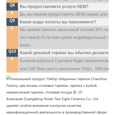
Q8
Вы предоставляете услуги OEM?
A
Да, мы можем предоставить OEM-сервис для наш
Q9
Какие виды оплаты вы принимаете?
A
Мы можем принять авансовый платеж 30% перед
поставкой; Если вам нужен индивидуальный лог
взнос.
Q10
Какой ценовой термин вы обычно делаете?
A
Бывшая работа в Гуанчжоу будет приоритетом,
место назначения
или C&F Ваш
Порт,
Обслужива
Компания Guangdong Hosen Two Eight Ceramics Co., Ltd
уделяет особое внимание контролю качества
квалификационной деятельности в производственной сфере.