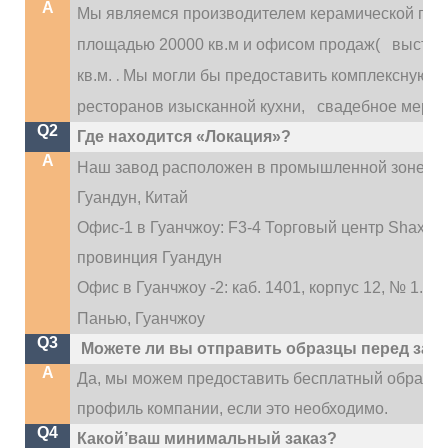
A
Мы являемся производителем керамической посу
площадью 20000 кв.м и офисом продаж(
выставо
.
кв.м.
Мы могли бы предоставить комплексную усл
ресторанов изысканной кухни,
свадебное меропри
Q2
Где находится «Локация»?
A
Наш завод расположен в промышленной зоне Ди
Гуандун, Китай
Офис-1 в Гуанчжоу: F3-4 Торговый центр Shaxi Inte
провинция Гуандун
Офис в Гуанчжоу -2: каб. 1401, корпус 12, № 1.
Панью, Гуанчжоу
Q3
Можете ли вы отправить образцы перед зак
A
Да, мы можем предоставить бесплатный образе
профиль компании, если это необходимо.
Q4
Какой’ваш минимальный заказ?