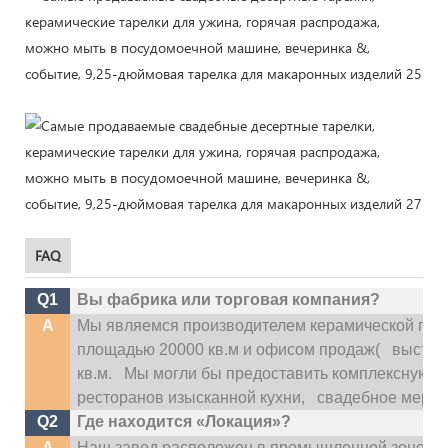
FAQ
Q1
Вы фабрика или торговая компания?
A
Мы являемся производителем керамической посу
площадью 20000 кв.м и офисом продаж(
выставо
кв.м.
Мы могли бы предоставить комплексную усл
ресторанов изысканной кухни,
свадебное меропри
Q2
Где находится «Локация»?
A
Наш завод расположен в промышленной зоне Ди