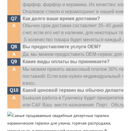
фарфор, фарфор и керамика. Их качество: костя
Опаловое стекло и керамогранит в нашей компан
Q7
Как долго ваше время доставки?
A
Обычно срок доставки составляет 35–45 дней по
счет, если его нет в наличии, для некоторых тов
S
количество товара будет меняться каждый ден
Q8
Вы предоставляете услуги OEM?
A
Да, мы можем предоставить OEM-сервис для наш
Q9
Какие виды оплаты вы принимаете?
A
Мы можем принять авансовый платеж 30% перед
поставкой; Если вам нужен индивидуальный лог
взнос.
Q10
Какой ценовой термин вы обычно делаете?
A
Бывшая работа в Гуанчжоу будет приоритетом,
или C&F Ваш
место назначения
Порт,
Обслужив