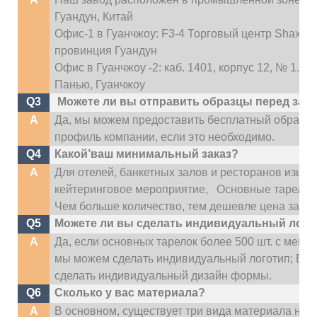
Гуандун, Китай
Офис-1 в Гуанчжоу: F3-4 Торговый центр Shaxi Inte
провинция Гуандун
Офис в Гуанчжоу -2: каб. 1401, корпус 12, № 1.
Панью, Гуанчжоу
Q3
Можете ли вы отправить образцы перед зак
A
Да, мы можем предоставить бесплатный образе
профиль компании, если это необходимо.
Q4
Какой’ваш минимальный заказ?
A
Для отелей, банкетных залов и ресторанов изыск
кейтеринговое мероприятие,
Основные тарелки 2
Чем больше количество, тем дешевле цена за ед
Q5
Можете ли вы сделать индивидуальный лого
A
Да, если основных тарелок более 500 шт. с мен
мы можем сделать индивидуальный логотип; Если
сделать индивидуальный дизайн формы.
Q6
Сколько у вас материала?
A
В основном, существует три вида материала наш