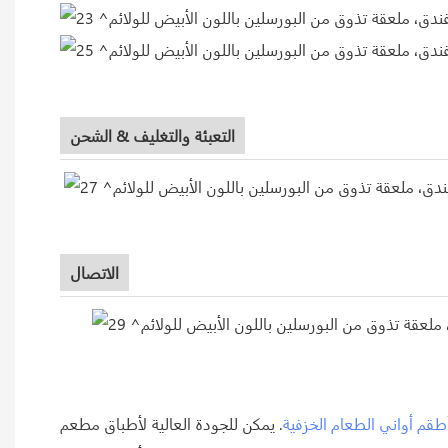
التعبئة والتغليف & الشحن
الاتصال
طقم أواني الطعام الخزفية
. يمكن للجودة العالية لأطباق مطعم Two Eight أن تحمي من التفتت إلى قطع عند سقوطها على الأرض. يتم