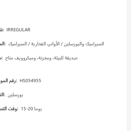
IRREGULAR
شكل:
السيراميك والبورسلين / الأواني الفخارية / السيراميك
المواد:
صديقة للبيئة، ومخزنة، وميكروويف متاح
ميزة:
HS054955
رقم الموديل:
بورسلين
النمط:
15-20 يوما
وقت التسليم: