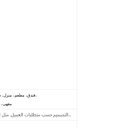
فندق، مطعم، منزل، طيران، قاعة للولائم، بوفيه، مقهى، بار، الزفاف،
مقهى، م
التصميم حسب متطلبات العميل. مثل المواد والشكل والحجم وشعار الطباعة. الخ...