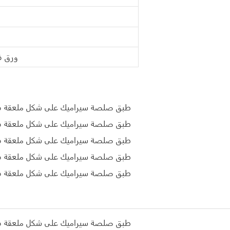
ورق ف