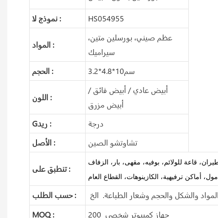
HS054955
نموذج لا :
عظم صيني، بورسلين متين،
المواد :
سيراميك
سم10*4.8*3.2
الحجم :
أبيض عادي / أبيض فائق /
اللون :
أبيض مزرق
درجة
Gريد :
تشاوتشو الصين
الأصل :
تنطبق على :
ول، أماكن ترفيهية، الكازينوهات، القطاع العام
حسب الطلب :
200 جهاز كمبيوتر شخصى
MOQ :