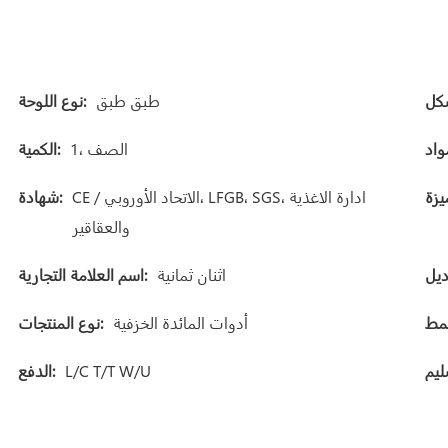
طبق طبق
نوع اللوحة:
1، الصف
الكمية:
CE / الاتحاد الأوروبي، LFGB، SGS، ادارة الاغذية
شهادة:
والعقاقير
اثنان ثمانية
اسم العلامة التجارية:
أدوات المائدة الخزفية
نوع المنتجات:
L/C T/T W/U
الدفع: