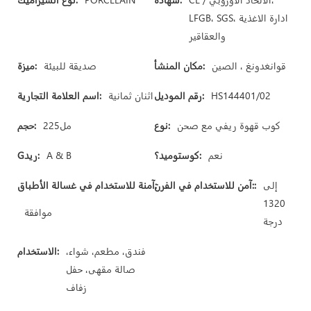
LFGB، SGS، ادارة الاغذية
والعقاقير
قوانغدونغ ، الصين
مكان المنشأ:
صديقة للبيئة
ميزة:
HS144401/02
رقم الموديل:
اثنان ثمانية
اسم العلامة التجارية:
كوب قهوة ريفي مع صحن
نوع:
مل225
حجم:
نعم
كوستوميد؟:
A & B
Gريد:
إلى
آمن للاستخدام في الفرن::
آمنة للاستخدام في غسالة الأطباق:
1320
موافقة
درجة
فندق، مطعم، شواء،
الاستخدام:
صالة مقهى، حفل
زفاف