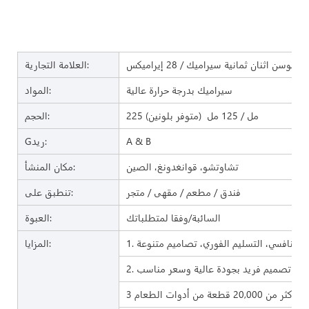
هوسن اثنان ثمانية سيراميك / 28 إيراميكس
العلامة التجارية:
سيراميك بدرجة حرارة عالية
المواد:
225 مل / 125 مل (متوفر بلونين)
الحجم:
A & B
Gريد:
تشاوتشو، قوانغدونغ، الصين
مكان المنشأ:
فندق / مطعم / مقهى / متجر
تنطبق على:
السائبة/وفقا لمتطلباتك
العبوة:
المزايا:
2. تصميم فريد بجودة عالية وسعر مناسب
20,000 قطعة من أدوات الطعام