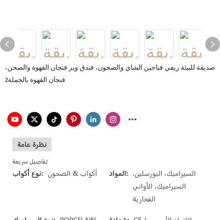
صديقة للبيئة ريفي فناجين الشاي والصحون، فندق وير فنجان القهوة والصحن،
فنجان القهوة بالجملة2
نظرة عامة
تفاصيل سريعة
السيراميك، البورسلين،
المواد:
أكواب & الصحون
نوع أكواب:
السيراميك، الأواني
الفخارية
CE / الاتحاد الأوروبي،
شهادة:
PORCELAIN
نوع السيراميك: