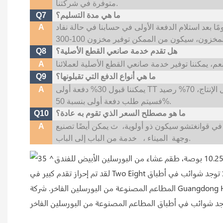
متوفرة في شركتنا.
ما هي مدة التسليم؟
Q7
ً ما يكون وقت التسليم لدينا هو 35 ~ 45 يومًا بعد استلام الدفعة الأولى في حسابنا في حالة نفاد
A
هل تقدم خدمة صانعي القطع الأصلية؟
Q8
A
ما هي أنواع الدفع التي تقبلونها؟
Q9
يمكننا قبول 30% دفعة أولى TT قبل الإنتاج، 70% رصيد TT قبل التسليم؛ إذا كنت بحاجة إلى شعار مخصص،
A
فسيتم طلب دفعة أولى بنسبة 50%.
ما هو مصطلح السعر الذي تقوم به عادة؟
Q10
في قوانغتشو سيكون ذو أولوية،
ث
A
خدمة من الباب إلى الباب.
وجهة
الميناء ،
لقد تم إحراز تقدم كبير في Two Eight من خلال مجموعات أواني الطعام الخزفية عالية الجودة. بالمقارنة مع البورسلين ذو الجودة الرديئة من العلامات التجارية الأخرى، لا توجد شوائب في أطباق
المطاعم المصنوعة من البورسلين الفاخر. شركة Guangdong Hosen Two Eight Ceramics Co.,Ltd كانت دائمًا تواكب متطلبات الشركات ذات المستوى العالمي، وتطمح إلى تقديم منتجات وخدمات