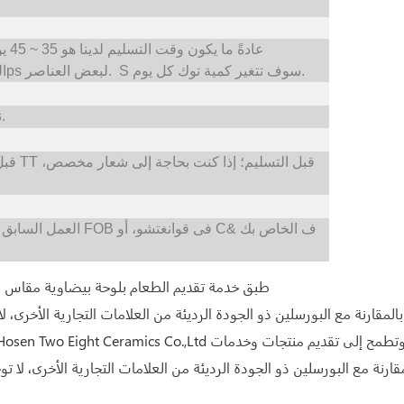
عادة
سوف تتغير كمية توك كل يوم.
S
المخزون، سيكون من الممكن توفير مخزون 100-300ps لبعض العناصر.
نعم، يمكننا توفير خدمة صانعي القطع الأصلية لعملائنا.
يمكن أيضًا تصنيع FOB فى قوانغتشو، أو C&ف الخاص بك
العمل السابق 