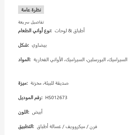
نظرة عامة
تفاصيل سريعة
أطباق & لوحات
نوع أواني الطعام:
بيضاوي
شكل:
السيراميك، البورسلين، السيراميك، الأواني الفخارية
المواد:
صديقة للبيئة، مخزنة
ميزة:
HS012673
رقم الموديل:
أبيض
اللون:
فرن / ميكروويف / غسالة أطباق
التطبيق: