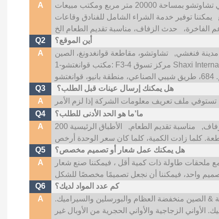
نحن شركة تصنيع أدوات المائدة الخزفية. يقع مصنعنا في تشاوتشو بمساحة 20000 متر مربع ومكتب مبيعات
A
يمكننا توفير خدمة الشراء الشامل للفنادق وقاعات
عم الفاخرة،
أين الموقع؟
Q2
دينة فنغشي,
A
هل يمكنك إرسال عينات قبل الطلب؟
Q3
A
ما’ما هو الحد الأدنى للطلب؟
Q4
فاف,
مناسبة تقديم الطعام,
الأطباق الرئيسية 200
A
هل يمكنك عمل شعار أو تصميم مخصص؟
Q5
ت اللوحات الرئيسية أكثر من 500 قطعة مع ملحقات طاولة ذات كمية أقل ، فيمكننا صنع شعار
A
كم عدد المواد لديك؟
Q6
الية & الصين منخفضة العظام والبورسلين والسيراميك.
A
 الأواني الزجاجية والأواني الحجرية من الأوبال غير