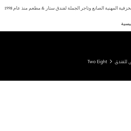
يسية
Two Eight