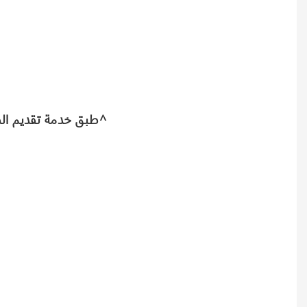
طبق خدمة تقديم الطعام بلوحة بيضاوية مقاس 10.25 بوصة، طقم عشاء من البورسلين الأبيض للفندق^