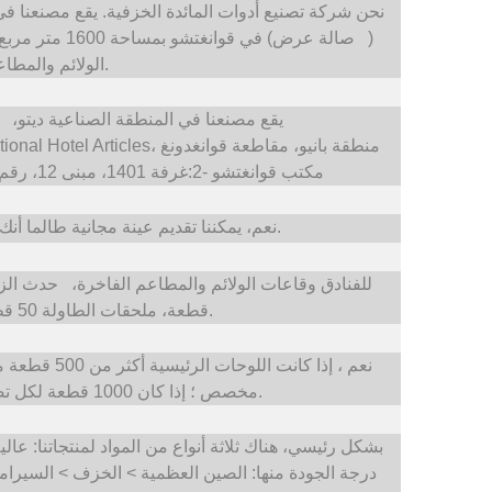
(
صالة عرض) في قوانغتشو بمساحة 1600 متر مربع
حدث الزفاف، مناسبة تقديم الطعام الخ.
الولائم والمطا
تشاوتشو، مقاطعة قوانغدونغ، الصين
يقع مصنعنا في المنطقة الصناعية ديتو،
م
مكتب قوانغتشو-1: F3-4 مركز تسوق Shaxi International Hotel Articles، منطقة بانيو، مقاطعة قوانغدونغ
مكتب قوانغتشو -2:غرفة 1401، مبنى 12، رقم. 684، طريق شيبي الصناعي، منطقة بانيو، قوانغتشو
نعم، يمكننا تقديم عينة مجانية طالما أنك تستوفي ملف تعريف معلومات الشركة إذا لزم الأمر.
للفنادق وقاعات الولائم والمطاعم الفاخرة،
حدث الز
قطعة، ملحقات الطاولة 50 قطعة. كلما زادت الكمية، كلما كان سعر الوحدة أرخص.
نعم ، إذا كان
مخصص ؛ إذا كان 1000 قطعة لكل تصميم واحد، فيمكننا أن نجعل تصميمًا مخصصًا للشكل.
بشكل رئيسي، هناك ثلاثة أنواع من المواد لمنتجاتنا: ع
درجة الجودة منها: الصين العظمية > الخزف > السيراميك.